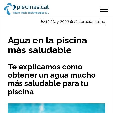
Pasar
Main
al
Inicio
contenido
navigation
Blog
13 May 2023
@cloracionsalina
principal
Contacto
Agua en la piscina
más saludable
Te explicamos como
obtener un agua mucho
más saludable para tu
piscina