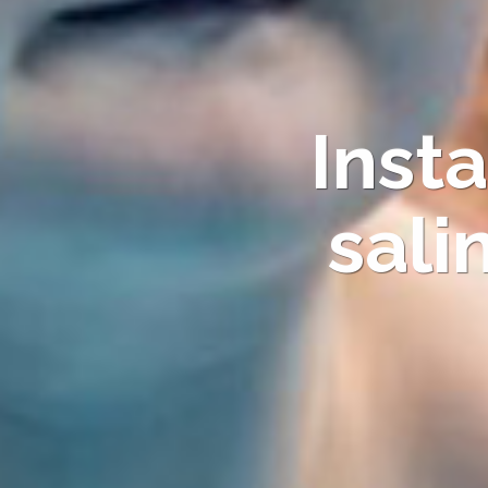
Inst
sali