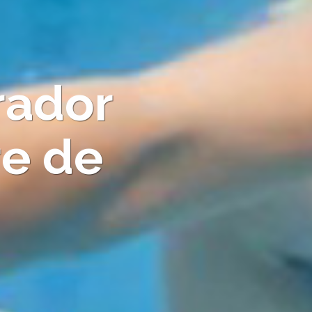
rador
re de