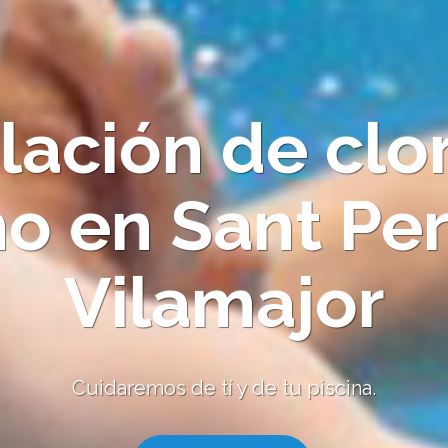
alación de clo
no en Sant Pe
Vilamajor
Cuidaremos de tí y de tu piscina.