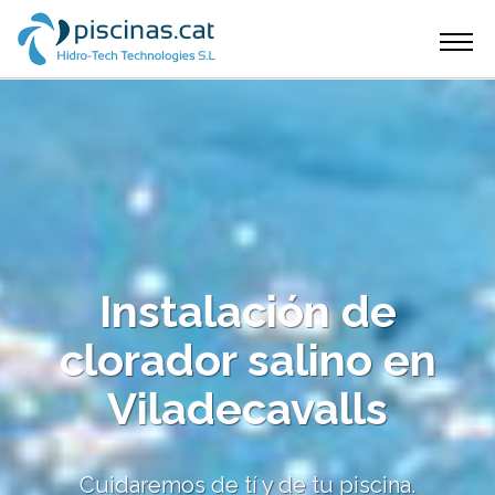
Pasar
Main
al
Inicio
contenido
navigation
Blog
principal
Contacto
Instalación de
clorador salino en
Viladecavalls
Cuidaremos de tí y de tu piscina.